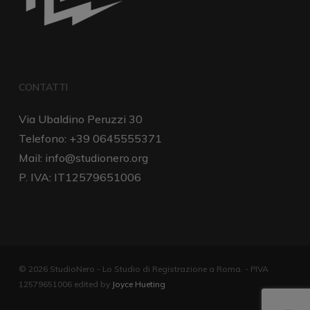
CONTATTI
Via Ubaldino Peruzzi 30
Telefono: +39 0645555371
Mail:
info@studionero.org
P. IVA: IT12579651006
© 2026 StudioNero - Lo Studio di Registrazione a Roma. - PIVA
12579651006 edited by
Joyce Hueting