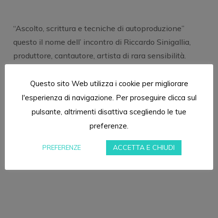
“Ascolto, scrittura e tecniche di autoproduzione”
questo il nome dell’ incontro di Riccardo Sinigallia,
produttore, cantautore, artista di rara sensibilità.
Il 12 e 13 Marzo sarà allo Studionero per mettere al
servizio di chi sceglierà di partecipare la sua
Questo sito Web utilizza i cookie per migliorare
conoscienza.
l'esperienza di navigazione. Per proseguire clicca sul
pulsante, altrimenti disattiva scegliendo le tue
preferenze.
ACCETTA E CHIUDI
PREFERENZE
Share
0
Workshop