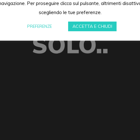
navigazione. Per proseguire clicca sul pulsante, altrimenti disattiv
2010 AWA L
scegliendo le tue preferenze.
ACCETTA E CHIUDI
PREFERENZE
SOLO..