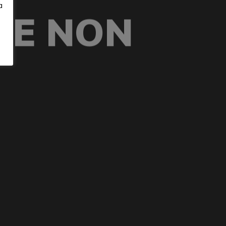
a
Y E NON