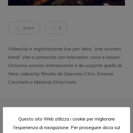
Share
0
Videoclip e registrazione live per Vera, “one woman
band” che si presenta con telecaster, voce e looper.
Universo sonoro interessante e da scoprire quello di
Vera, videoclip filmato da Giacomo Citro, Simone
Cecchetti e Melania Stricchiolo.
Questo sito Web utilizza i cookie per migliorare
l'esperienza di navigazione. Per proseguire clicca sul