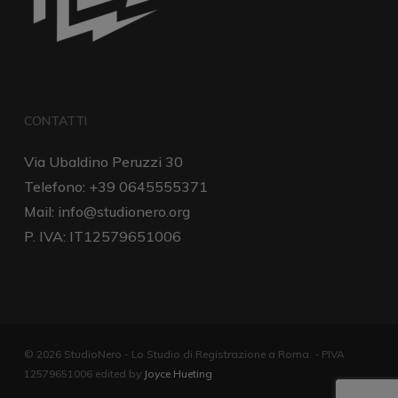
CONTATTI
Via Ubaldino Peruzzi 30
Telefono: +39 0645555371
Mail:
info@studionero.org
P. IVA: IT12579651006
© 2026 StudioNero - Lo Studio di Registrazione a Roma. - PIVA
12579651006 edited by
Joyce Hueting