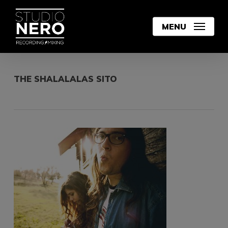
Skip
to
MENU
main
content
THE SHALALALAS SITO