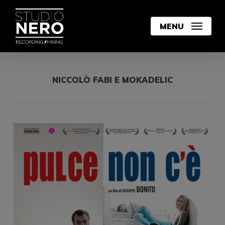
Skip
to
MENU
main
content
NICCOLÒ FABI E MOKADELIC