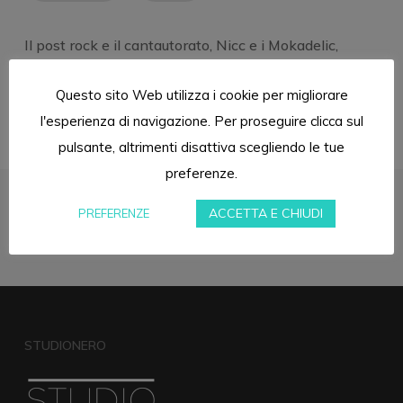
Il post rock e il cantautorato, Nicc e i Mokadelic,
insieme in un brano, “Il silenzio”, della colonna
sonora del film “Pulce non c’è”.
Questo sito Web utilizza i cookie per migliorare
Missato allo Studionero da Christian Valente.
l'esperienza di navigazione. Per proseguire clicca sul
pulsante, altrimenti disattiva scegliendo le tue
preferenze.
ACCETTA E CHIUDI
PREFERENZE
STUDIONERO