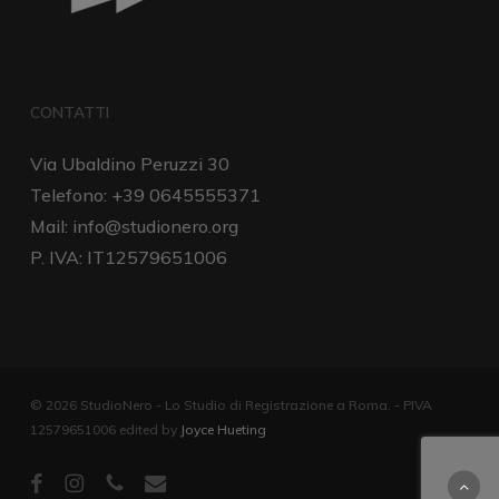
CONTATTI
Via Ubaldino Peruzzi 30
Telefono: +39 0645555371
Mail:
info@studionero.org
P. IVA: IT12579651006
© 2026 StudioNero - Lo Studio di Registrazione a Roma. - PIVA
12579651006 edited by
Joyce Hueting
facebook
instagram
phone
email