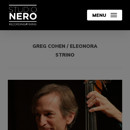
Skip
to
MENU
main
content
GREG COHEN / ELEONORA
STRINO