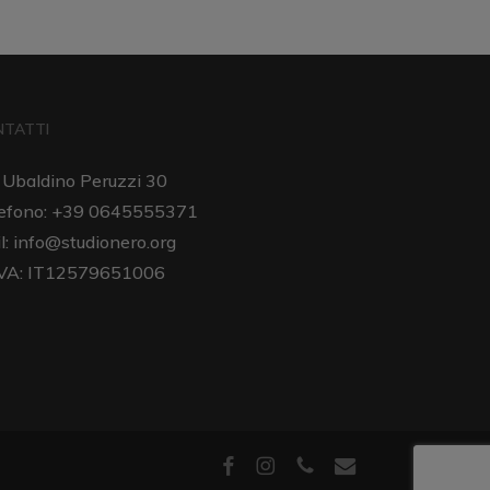
NTATTI
 Ubaldino Peruzzi 30
efono: +39 0645555371
l:
info@studionero.org
IVA: IT12579651006
facebook
instagram
phone
email