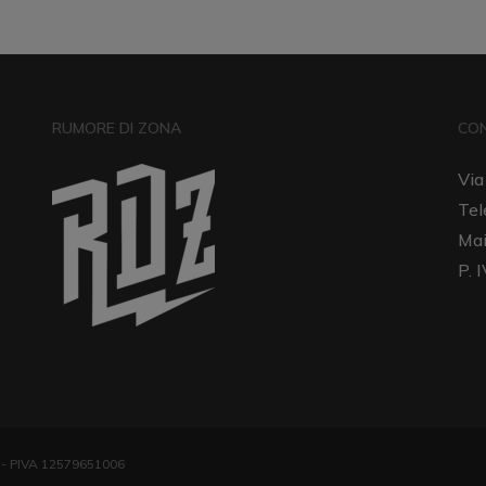
RUMORE DI ZONA
CO
Via
Tel
Mai
P. 
. - PIVA 12579651006