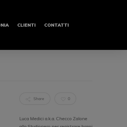
ONIA
CLIENTI
CONTATTI
Share
0
Luca Medici a.k.a. Checco Zalone
allo Studionero per registrare brani