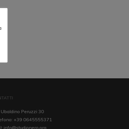
a
NTATTI
 Ubaldino Peruzzi 30
efono: +39 0645555371
l:
info@studionero.org