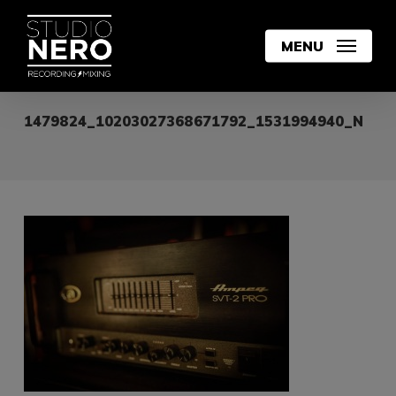
Skip
to
MENU
main
content
1479824_10203027368671792_1531994940_N