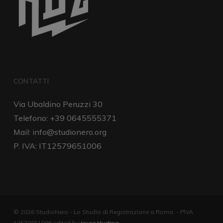
CONTATTI
Via Ubaldino Peruzzi 30
Telefono: +39 0645555371
Mail:
info@studionero.org
P. IVA: IT12579651006
© 2026 StudioNero - Lo Studio di Registrazione a Roma. - PIVA
12579651006 edited by
Joyce Hueting